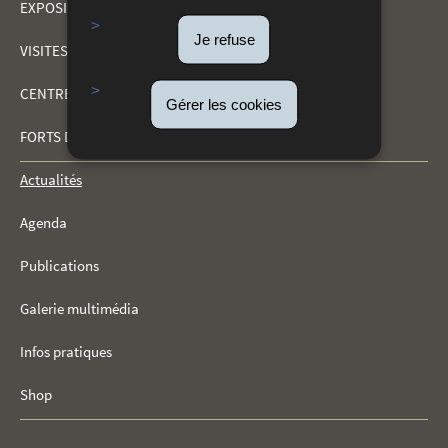
EXPOSITIONS
MENU
Je refuse
VISITES ET ACTIVITÉS
DE
CENTRE DE DOCUMENTATION
Gérer les cookies
NAVIGATION
FORTS DU KIRCHBERG
Actualités
Agenda
Publications
Galerie multimédia
Infos pratiques
Shop