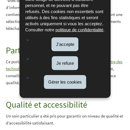
"sites de référence", de recommandations de lecture et
personnel, et ne pouvant pas être
d’informations utiles. La plupart des pages thématiques
refusés. Des cookies non essentiels sont
contiennent un encadré intitulé "Pour en savoir plus", offrant une
utilisés à des fins statistiques et seront
sélection de liens vers d’autres sites Internet et/ou de documents
activés uniquement si vous les acceptez.
téléchargeables.
Consulter notre
politique de confidentialité
.
J'accepte
Partenaires
Ce portail a été réalisé en étroite collaboration avec le
Centre des
Je refuse
technologies de l'information de l'État (CTIE)
: hébergement,
conseils, assistance, graphisme, développement et assurance
Gérer les cookies
qualité.
Qualité et accessibilité
Un soin particulier a été pris pour garantir un niveau de qualité et
d’accessibilité satisfaisant.