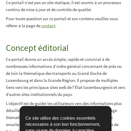
Ce portail n'est pas un site statique, il est soumis à un processus
continu de mise à jour et de contrôle de qualité.
Pour toute question sur ce portail et son contenu veuillez vous
référer à la page de
contact
.
Concept éditorial
Ce portail donne un accès simple, rapide et convivial à de
nombreuses informations d’ordre général concernant de près ou
de loin la thématique des transports au Grand-Duché de
Luxembourg et dans la Grande Région. Il propose de multiples
liens vers les principaux sites web de l’État luxembourgeois et vers
d’autres sites institutionnels du pays.
L’objectif est de guider les utilisateurs vers des informations plus
détaillées dans les domaines qui les intéressent. Chaque page
thématique donne un aperçu général du sujet traité et offre
Ce site utilise des cookies essentiels
nécessaires à son bon fonctionnement,
ensuite des pistes de recherche supplémentaires par le biais de
sans usage de données à caractère