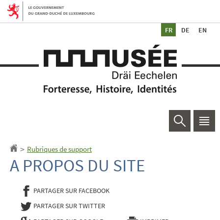
Aller
Aller
à
au
Ch
la
contenu
de
navigation
la
Rechercher
Men
princ
Rubriques de support
Accueil
>
A PROPOS DU SITE
PARTAGER SUR FACEBOOK
- NOUVELLE FENÊTRE
PARTAGER SUR TWITTER
- NOUVELLE FENÊTRE