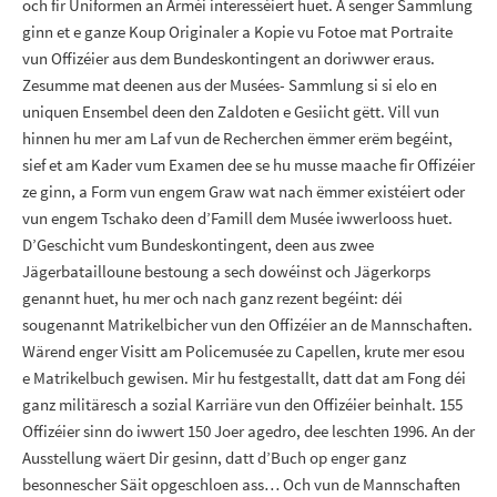
och fir Uniformen an Arméi interesséiert huet. A senger Sammlung
ginn et e ganze Koup Originaler a Kopie vu Fotoe mat Portraite
vun Offizéier aus dem Bundeskontingent an doriwwer eraus.
Zesumme mat deenen aus der Musées- Sammlung si si elo en
uniquen Ensembel deen den Zaldoten e Gesiicht gëtt. Vill vun
hinnen hu mer am Laf vun de Recherchen ëmmer erëm begéint,
sief et am Kader vum Examen dee se hu musse maache fir Offizéier
ze ginn, a Form vun engem Graw wat nach ëmmer existéiert oder
vun engem Tschako deen d’Famill dem Musée iwwerlooss huet.
D’Geschicht vum Bundeskontingent, deen aus zwee
Jägerbatailloune bestoung a sech dowéinst och Jägerkorps
genannt huet, hu mer och nach ganz rezent begéint: déi
sougenannt Matrikelbicher vun den Offizéier an de Mannschaften.
Wärend enger Visitt am Policemusée zu Capellen, krute mer esou
e Matrikelbuch gewisen. Mir hu festgestallt, datt dat am Fong déi
ganz militäresch a sozial Karriäre vun den Offizéier beinhalt. 155
Offizéier sinn do iwwert 150 Joer agedro, dee leschten 1996. An der
Ausstellung wäert Dir gesinn, datt d’Buch op enger ganz
besonnescher Säit opgeschloen ass… Och vun de Mannschaften