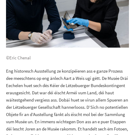
©Eric Chenal
Eng historesch Ausstellung ze konzipéieren ass e ganze Prozess
dee meeschtens op eng änlech Aart a Weis ugi gëtt. De Musée Dräi
Eechelen huet sech dës Kéier de Lëtzebuerger Bundeskontingent
erausgesicht. Dat war déi éischt Arméi vum Land, déi haut
wäitestgehend vergiess ass. Dobäi huet se virun allem Spueren an
der Lëtzebuerger Gesellschaft hannerlooss. D’Sich no potentiellen
Objete fir an d’Austellung fänkt als éischt mol bei der Sammlung
vum Musée un. En immens wichtegen Don ass an e puer Etappen
déi lescht Joren an de Musée rakomm. Et handelt sech ëm Fotoen,