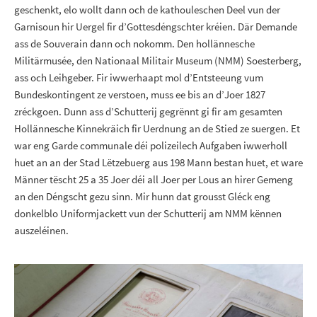
geschenkt, elo wollt dann och de kathouleschen Deel vun der
Garnisoun hir Uergel fir d’Gottesdéngschter kréien. Där Demande
ass de Souverain dann och nokomm. Den hollännesche
Militärmusée, den Nationaal Militair Museum (NMM) Soesterberg,
ass och Leihgeber. Fir iwwerhaapt mol d’Entsteeung vum
Bundeskontingent ze verstoen, muss ee bis an d’Joer 1827
zréckgoen. Dunn ass d’Schutterij gegrënnt gi fir am gesamten
Hollännesche Kinnekräich fir Uerdnung an de Stied ze suergen. Et
war eng Garde communale déi polizeilech Aufgaben iwwerholl
huet an an der Stad Lëtzebuerg aus 198 Mann bestan huet, et ware
Männer tëscht 25 a 35 Joer déi all Joer per Lous an hirer Gemeng
an den Déngscht gezu sinn. Mir hunn dat grousst Gléck eng
donkelblo Uniformjackett vun der Schutterij am NMM kënnen
auszeléinen.