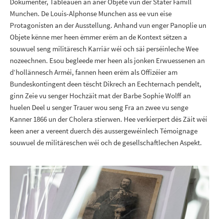
Dokumenter, Tableauen an aner Objete vun der Stater Famill
Munchen. De Louis-Alphonse Munchen ass ee vun eise
Protagonisten an der Ausstellung. Anhand vun enger Panoplie un
Objete kënne mer heen ëmmer erëm an de Kontext sëtzen a
souwuel seng militäresch Karriär wéi och säi perséinleche Wee
nozeechnen. Esou begleede mer heen als jonken Erwuessenen an
d‘hollännesch Arméi, fannen heen erëm als Offizéier am
Bundeskontingent deen tëscht Dikrech an Eechternach pendelt,
ginn Zeie vu senger Hochzäit mat der Barbe Sophie Wolff an
huelen Deel u senger Trauer wou seng Fra an zwee vu senge
Kanner 1866 un der Cholera stierwen. Hee verkierpert dës Zäit wéi
keen aner a vereent duerch dës aussergewéinlech Témoignage
souwuel de militäreschen wéi och de gesellschaftlechen Aspekt.