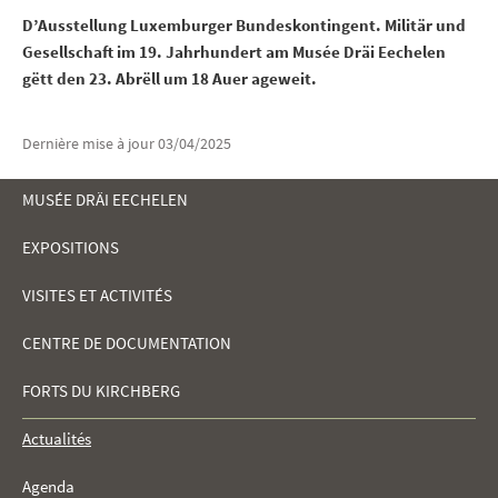
D’Ausstellung Luxemburger Bundeskontingent. Militär und
Gesellschaft im 19. Jahrhundert am Musée Dräi Eechelen
gëtt den 23. Abrëll um 18 Auer ageweit.
Dernière mise à jour
03/04/2025
MUSÉE DRÄI EECHELEN
EXPOSITIONS
MENU
VISITES ET ACTIVITÉS
DE
CENTRE DE DOCUMENTATION
NAVIGATION
FORTS DU KIRCHBERG
Actualités
Agenda