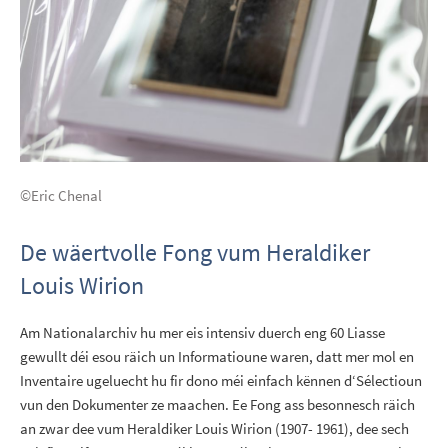
©Eric Chenal
De wäertvolle Fong vum Heraldiker
Louis Wirion
Am Nationalarchiv hu mer eis intensiv duerch eng 60 Liasse
gewullt déi esou räich un Informatioune waren, datt mer mol en
Inventaire ugeluecht hu fir dono méi einfach kënnen d‘Sélectioun
vun den Dokumenter ze maachen. Ee Fong ass besonnesch räich
an zwar dee vum Heraldiker Louis Wirion (1907- 1961), dee sech