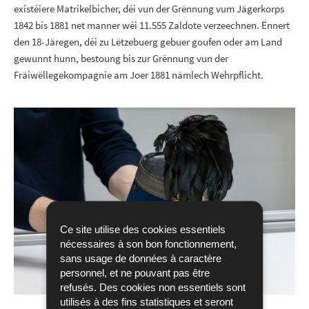
existéiere Matrikelbicher, déi vun der Grënnung vum Jägerkorps
1842 bis 1881 net manner wéi 11.555 Zaldote verzeechnen. Ënnert
den 18-Järegen, déi zu Lëtzebuerg gebuer goufen oder am Land
gewunnt hunn, bestoung bis zur Grënnung vun der
Fräiwëllegekompagnie am Joer 1881 nämlech Wehrpflicht.
Ce site utilise des cookies essentiels
nécessaires à son bon fonctionnement,
sans usage de données à caractère
personnel, et ne pouvant pas être
refusés. Des cookies non essentiels sont
utilisés à des fins statistiques et seront