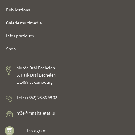
Publications
Galerie multimédia
Infos pratiques
Shop
Musée Dräi Eechelen
5, Park Dräi Eechelen
L-1499 Luxembourg
Tél : (+352) 26 86 98 02
m3e@mnaha.etat.lu
Instagram