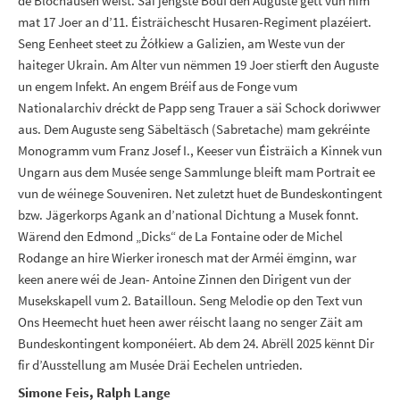
de Blochausen weist. Säi jéngste Bouf den Auguste gëtt vun him
mat 17 Joer an d’11. Éisträichescht Husaren-Regiment plazéiert.
Seng Eenheet steet zu Żółkiew a Galizien, am Weste vun der
haiteger Ukrain. Am Alter vun nëmmen 19 Joer stierft den Auguste
un engem Infekt. An engem Bréif aus de Fonge vum
Nationalarchiv dréckt de Papp seng Trauer a säi Schock doriwwer
aus. Dem Auguste seng Säbeltäsch (Sabretache) mam gekréinte
Monogramm vum Franz Josef I., Keeser vun Éisträich a Kinnek vun
Ungarn aus dem Musée senge Sammlunge bleift mam Portrait ee
vun de wéinege Souveniren. Net zuletzt huet de Bundeskontingent
bzw. Jägerkorps Agank an d’national Dichtung a Musek fonnt.
Wärend den Edmond „Dicks“ de La Fontaine oder de Michel
Rodange an hire Wierker ironesch mat der Arméi ëmginn, war
keen anere wéi de Jean- Antoine Zinnen den Dirigent vun der
Musekskapell vum 2. Batailloun. Seng Melodie op den Text vun
Ons Heemecht huet heen awer réischt laang no senger Zäit am
Bundeskontingent komponéiert. Ab dem 24. Abrëll 2025 kënnt Dir
fir d’Ausstellung am Musée Dräi Eechelen untrieden.
Simone Feis, Ralph Lange