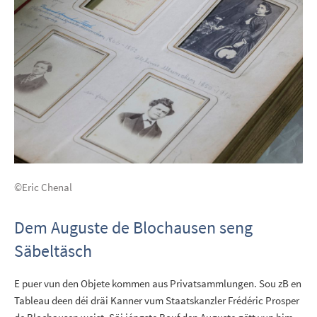
©Eric Chenal
Dem Auguste de Blochausen seng
Säbeltäsch
E puer vun den Objete kommen aus Privatsammlungen. Sou zB en
Tableau deen déi dräi Kanner vum Staatskanzler Frédéric Prosper