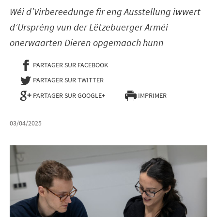
Wéi d’Virbereedunge fir eng Ausstellung iwwert
d’Urspréng vun der Lëtzebuerger Arméi
onerwaarten Dieren opgemaach hunn
PARTAGER SUR FACEBOOK
- NOUVELLE FENÊTRE
PARTAGER SUR TWITTER
- NOUVELLE FENÊTRE
PARTAGER SUR GOOGLE+
IMPRIMER
03/04/2025