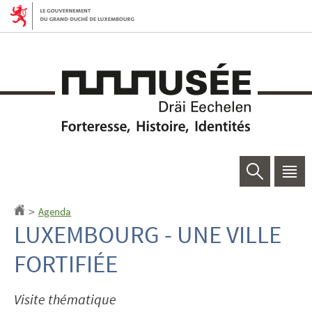
Aller
Aller
à
au
la
contenu
navigation
Rechercher
Men
princ
Agenda
Accueil
>
LUXEMBOURG - UNE VILLE
FORTIFIÉE
Visite thématique