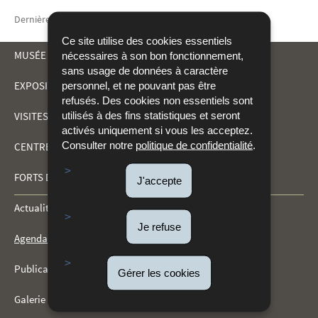
Dernière mise à jour
02/04/2026
Ce site utilise des cookies essentiels
MUSÉE DRÄI EECHELEN
nécessaires à son bon fonctionnement,
sans usage de données à caractère
EXPOSITIONS
personnel, et ne pouvant pas être
MENU
refusés. Des cookies non essentiels sont
utilisés à des fins statistiques et seront
VISITES ET ACTIVITÉS
DE
activés uniquement si vous les acceptez.
Consulter notre
politique de confidentialité
.
CENTRE DE DOCUMENTATION
NAVIGATION
FORTS DU KIRCHBERG
J'accepte
Actualités
Je refuse
Agenda
Publications
Gérer les cookies
Galerie multimédia