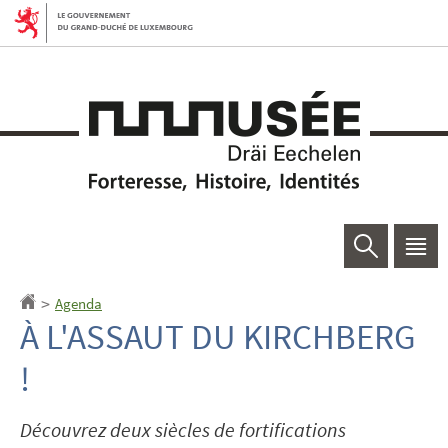
Aller
Aller
à
au
la
contenu
navigation
Rechercher
Men
princ
Agenda
Accueil
>
À L'ASSAUT DU KIRCHBERG
!
Découvrez deux siècles de fortifications