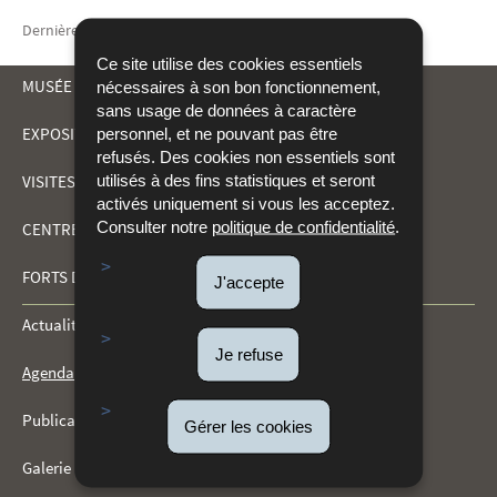
Dernière mise à jour
02/04/2026
Ce site utilise des cookies essentiels
MUSÉE DRÄI EECHELEN
nécessaires à son bon fonctionnement,
sans usage de données à caractère
EXPOSITIONS
personnel, et ne pouvant pas être
MENU
refusés. Des cookies non essentiels sont
utilisés à des fins statistiques et seront
VISITES ET ACTIVITÉS
DE
activés uniquement si vous les acceptez.
Consulter notre
politique de confidentialité
.
CENTRE DE DOCUMENTATION
NAVIGATION
FORTS DU KIRCHBERG
J'accepte
Actualités
Je refuse
Agenda
Publications
Gérer les cookies
Galerie multimédia