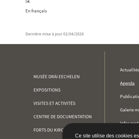
5€
En français
Dernière mise à jour
02/04/2026
MENU
Actualité
MUSÉE DRÄI EECHELEN
DE
Agenda
EXPOSITIONS
NAVIGATION
Publicati
VISITES ET ACTIVITÉS
Galerie m
CENTRE DE DOCUMENTATION
Infos pra
FORTS DU KIRCHBERG
Ce site utilise des cookies e
Shop