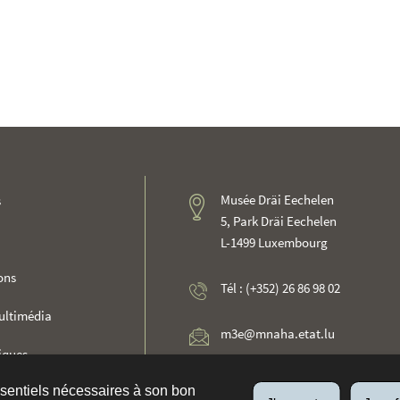
Musée Dräi Eechelen
s
5, Park Dräi Eechelen
L-1499 Luxembourg
ons
Tél : (+352) 26 86 98 02
ultimédia
m3e@mnaha.etat.lu
tiques
Instagram
ssentiels nécessaires à son bon