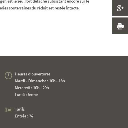
gen est le seul fort détaché subsistant encore sur le
P
ries souterraines du réduit est restée intacte.
I
Heures d'ouvertures
Mardi - Dimanche : 10h - 18h
Mercredi : 10h - 20h
Lundi : fermé
Tarifs
Entrée : 7€