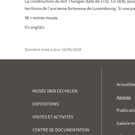
La construction du fort Thüngen date de 1732. En 1836, puis d
territoire de l‘ancienne forteresse de Luxembourg. Si une par
5€ + entrée musée
En anglais
Dernière mise à jour
18/06/2026
MENU
Actualité
MUSÉE DRÄI EECHELEN
DE
Agenda
EXPOSITIONS
NAVIGATION
Publicati
VISITES ET ACTIVITÉS
Galerie m
CENTRE DE DOCUMENTATION