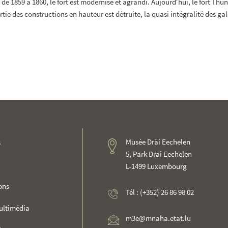
e 1859 à 1860, le fort est modernisé et agrandi. Aujourd‘hui, le fort Thün
tie des constructions en hauteur est détruite, la quasi intégralité des gale
Musée Dräi Eechelen
s
5, Park Dräi Eechelen
L-1499 Luxembourg
ons
Tél : (+352) 26 86 98 02
ultimédia
m3e@mnaha.etat.lu