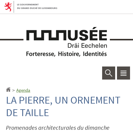
Aller
Aller
à
au
la
contenu
navigation
Rechercher
Men
princ
Agenda
Accueil
>
LA PIERRE, UN ORNEMENT
DE TAILLE
Promenades architecturales du dimanche