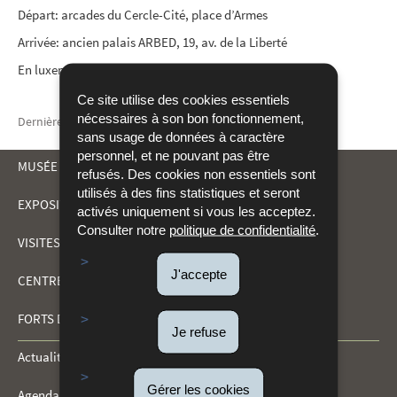
Départ: arcades du Cercle-Cité, place d’Armes
Arrivée: ancien palais ARBED, 19, av. de la Liberté
En luxembourgeois, gratuit.
Ce site utilise des cookies essentiels
nécessaires à son bon fonctionnement,
Dernière mise à jour
27/03/2026
sans usage de données à caractère
personnel, et ne pouvant pas être
MUSÉE DRÄI EECHELEN
refusés. Des cookies non essentiels sont
utilisés à des fins statistiques et seront
EXPOSITIONS
activés uniquement si vous les acceptez.
MENU
Consulter notre
politique de confidentialité
.
VISITES ET ACTIVITÉS
DE
J'accepte
CENTRE DE DOCUMENTATION
NAVIGATION
FORTS DU KIRCHBERG
Je refuse
Actualités
Gérer les cookies
Agenda