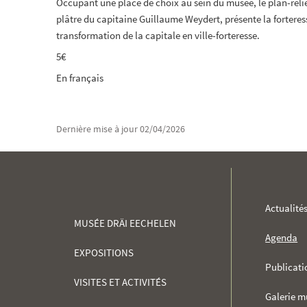
Occupant une place de choix au sein du musée, le plan-relie
plâtre du capitaine Guillaume Weydert, présente la forteres
transformation de la capitale en ville-forteresse.
5€
En français
Dernière mise à jour
02/04/2026
MENU
Actualité
MUSÉE DRÄI EECHELEN
DE
Agenda
EXPOSITIONS
NAVIGATION
Publicati
VISITES ET ACTIVITÉS
Galerie m