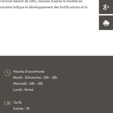
n bronze datant de 1903, réalisée d’après le modèle en
P
manière ludique le développement des fortifications et la
I
Heures d'ouvertures
Mardi - Dimanche : 10h - 18h
Mercredi : 10h - 20h
Lundi : fermé
Tarifs
Entrée : 7€