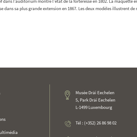
f dans l’auditorium montre l’état de la forteresse en 1802. La maquette e
se dans sa plus grande extension en 1867. Les deux modèles illustrent de 
Musée Dräi Eechelen
s
5, Park Dräi Eechelen
L-1499 Luxembourg
ons
Tél : (+352) 26 86 98 02
ultimédia