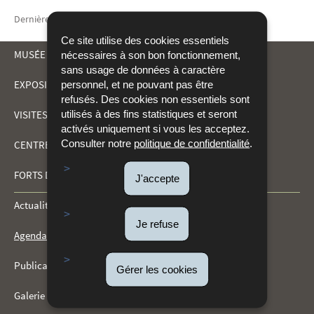
Dernière mise à jour
02/04/2026
Ce site utilise des cookies essentiels
MUSÉE DRÄI EECHELEN
nécessaires à son bon fonctionnement,
sans usage de données à caractère
EXPOSITIONS
personnel, et ne pouvant pas être
MENU
refusés. Des cookies non essentiels sont
utilisés à des fins statistiques et seront
VISITES ET ACTIVITÉS
DE
activés uniquement si vous les acceptez.
Consulter notre
politique de confidentialité
.
CENTRE DE DOCUMENTATION
NAVIGATION
FORTS DU KIRCHBERG
J'accepte
Actualités
Je refuse
Agenda
Publications
Gérer les cookies
Galerie multimédia