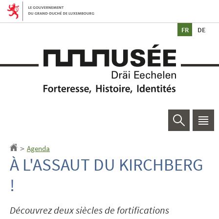
Aller
Aller
à
au
Ch
la
contenu
de
navigation
la
Rechercher
Men
princ
Agenda
Accueil
>
À L'ASSAUT DU KIRCHBERG
!
Découvrez deux siècles de fortifications