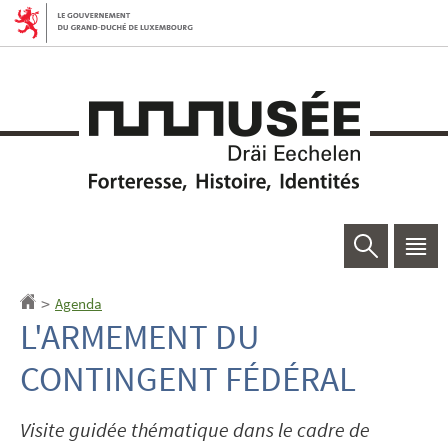
Aller
Aller
à
au
la
contenu
navigation
Rechercher
Men
princ
Agenda
Accueil
>
L'ARMEMENT DU
CONTINGENT FÉDÉRAL
Visite guidée thématique dans le cadre de