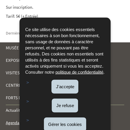
Sur inscription.
Tarif: 5€ (+ Entrée)
Ce site utilise des cookies essentiels
Dernière mise à jour
24/12/2025
nécessaires à son bon fonctionnement,
sans usage de données à caractère
MUSÉE DRÄI EECHELEN
personnel, et ne pouvant pas être
refusés. Des cookies non essentiels sont
utilisés à des fins statistiques et seront
EXPOSITIONS
MENU
activés uniquement si vous les acceptez.
Consulter notre
politique de confidentialité
.
VISITES ET ACTIVITÉS
DE
CENTRE DE DOCUMENTATION
J'accepte
NAVIGATION
FORTS DU KIRCHBERG
Je refuse
Actualités
Agenda
Gérer les cookies