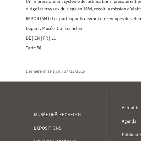
Un impressionnant système de fortifications, presque entière
dirigé les travaux du siège en 1684, reçoit la mission d’élab
IMPORTANT: Les participants devront être équipés de vêtem
Départ : Musée Dräi Eechelen
DE | EN | FR | LU
Tarif: 5€
Dernière mise à jour
24/12/2025
MENU
Actualité
MUSÉE DRÄI EECHELEN
DE
Agenda
EXPOSITIONS
NAVIGATION
Publicati