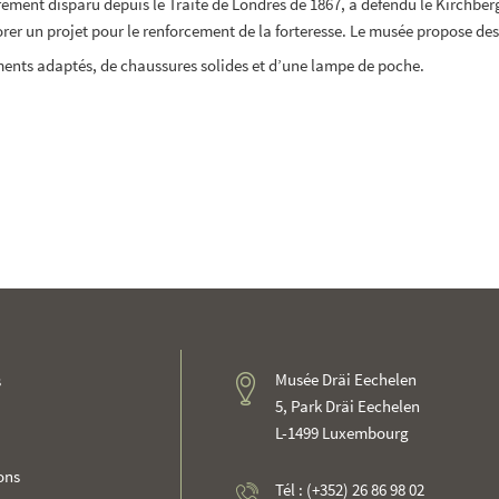
ment disparu depuis le Traité de Londres de 1867, a défendu le Kirchberg 
orer un projet pour le renforcement de la forteresse. Le musée propose des 
ents adaptés, de chaussures solides et d’une lampe de poche.
Musée Dräi Eechelen
s
5, Park Dräi Eechelen
L-1499 Luxembourg
ons
Tél : (+352) 26 86 98 02