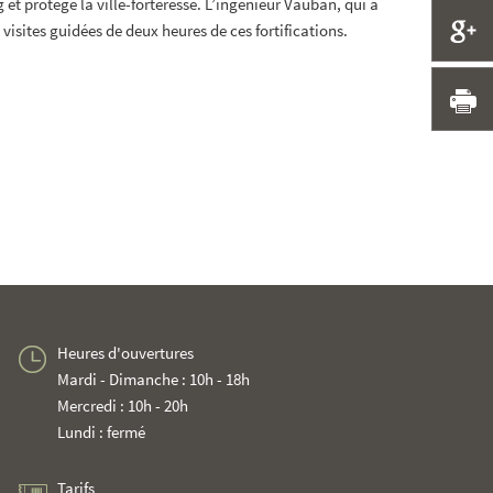
et protégé la ville-forteresse. L’ingénieur Vauban, qui a
P
visites guidées de deux heures de ces fortifications.
I
Heures d'ouvertures
Mardi - Dimanche : 10h - 18h
Mercredi : 10h - 20h
Lundi : fermé
Tarifs