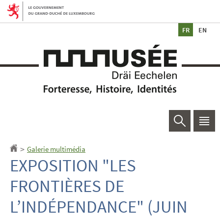
Aller
Aller
à
au
Ch
la
contenu
de
navigation
la
Rechercher
Men
princ
Galerie multimédia
Accueil
>
EXPOSITION "LES
FRONTIÈRES DE
L’INDÉPENDANCE" (JUIN