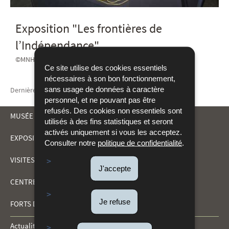
Exposition "Les frontières de
l’Indépendance"
©MNHA / Tom Lucas
Ce site utilise des cookies essentiels
nécessaires à son bon fonctionnement,
sans usage de données à caractère
Dernière mise à jour
10/01/2019
personnel, et ne pouvant pas être
refusés. Des cookies non essentiels sont
MUSÉE DRÄI EECHELEN
utilisés à des fins statistiques et seront
activés uniquement si vous les acceptez.
EXPOSITIONS
Consulter notre
politique de confidentialité
.
MENU
VISITES ET ACTIVITÉS
DE
J'accepte
CENTRE DE DOCUMENTATION
NAVIGATION
Je refuse
FORTS DU KIRCHBERG
Actualités