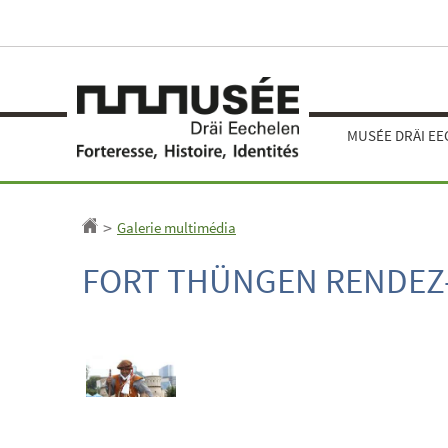
Aller
Aller
à
au
la
contenu
navigation
MUSÉE DRÄI E
Galerie multimédia
Accueil
>
FORT THÜNGEN RENDEZ-