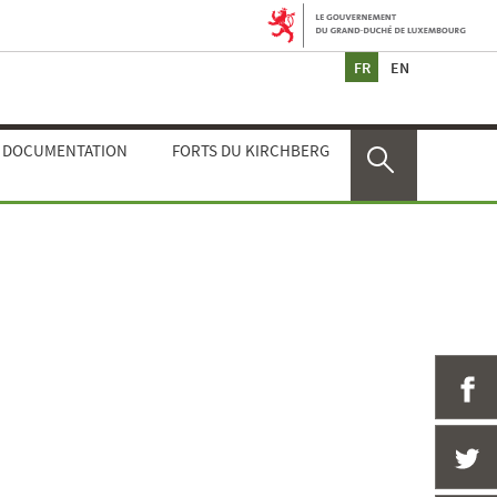
Changer
de
langue
E DOCUMENTATION
FORTS DU KIRCHBERG
Rechercher
P
P