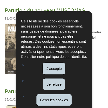
Parution du nouveau MUSEOMAG
31/03/2021
Ce site utilise des cookies essentiels
Les nouveaux Museomag et
nécessaires à son bon fonctionnement,
sans usage de données à caractère
Museomagenda viennent de paraître.
personnel, et ne pouvant pas être
Découvrez toutes nos activités ici.
refusés. Des cookies non essentiels sont
utilisés à des fins statistiques et seront
activés uniquement si vous les acceptez.
Consulter notre
politique de confidentialité
.
J'accepte
Je refuse
Parution du nouveau MUSEOMAG
15/01/2021
ACTUALITÉS
Gérer les cookies
Les nouveaux Museomag et