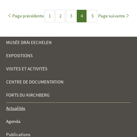
Page précédente
1
2
3
Page
4
5
Page suivante
Page
Page
Page
Page
MUSÉE DRÄI EECHELEN
EXPOSITIONS
MENU
VISITES ET ACTIVITÉS
DE
CENTRE DE DOCUMENTATION
NAVIGATION
FORTS DU KIRCHBERG
Actualités
Agenda
Publications