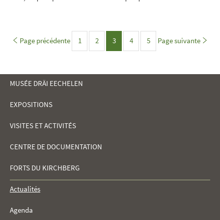
Page précédente
1
2
Page
3
4
5
Page suivante
Page
Page
Page
Page
MUSÉE DRÄI EECHELEN
EXPOSITIONS
MENU
VISITES ET ACTIVITÉS
DE
CENTRE DE DOCUMENTATION
NAVIGATION
FORTS DU KIRCHBERG
Actualités
Agenda