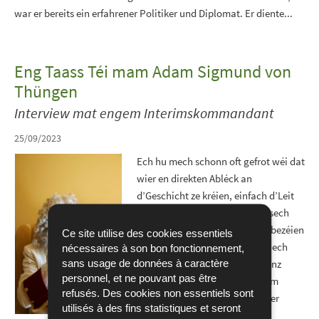
war er bereits ein erfahrener Politiker und Diplomat. Er diente...
Eng Taass Téi mam Adam Sigmund von
Thüngen
Interview mat engem Interimskommandant
25/09/2023
Ech hu mech schonn oft gefrot wéi dat
wier en direkten Abléck an
d’Geschicht ze kréien, einfach d’Leit
aus der Zäit froen ze kënnen a sech
net just op Bicher an Artikelen bezéien
Ce site utilise des cookies essentiels
ze mussen.. Genau déi Éier hat ech
nécessaires à son bon fonctionnement,
sans usage de données à caractère
dëse Summer: en direkten a ganz
personnel, et ne pouvant pas être
éierlechen Interview mam Adam
refusés. Des cookies non essentiels sont
Sigmund von Thüngen bei enger
utilisés à des fins statistiques et seront
Taass Téi.