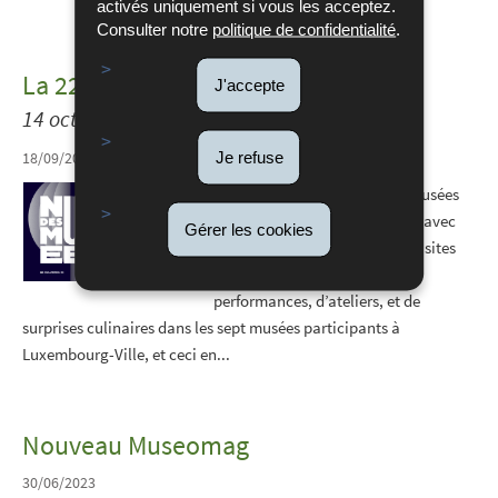
activés uniquement si vous les acceptez.
Consulter notre
politique de confidentialité
.
La 22e édition de la Nuit des Musées
J'accepte
14 octobre 2023
Je refuse
18/09/2023
La 22e édition de la Nuit des Musées
vous attend le 14 octobre 2023 avec
Gérer les cookies
un programme spécifique de visites
guidées, de musique, de
performances, d’ateliers, et de
surprises culinaires dans les sept musées participants à
Luxembourg-Ville, et ceci en...
Nouveau Museomag
30/06/2023