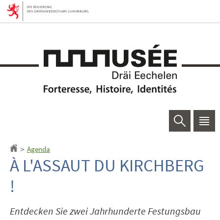
Zur
Zum
Navigation
Inhalt
Suchen
Haup
Men
Agenda
Startseite
>
À L'ASSAUT DU KIRCHBERG
!
Entdecken Sie zwei Jahrhunderte Festungsbau