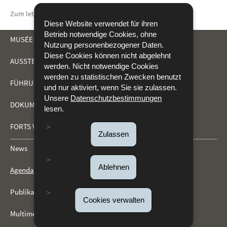
Zum letzten Mal aktualisiert am
02/04/2026
Diese Website verwendet für ihren
Betrieb notwendige Cookies, ohne
MUSÉE DRÄI EECHELEN
Nutzung personenbezogener Daten.
Diese Cookies können nicht abgelehnt
AUSSTELLUNGEN
werden. Nicht notwendige Cookies
NAVIGATIONSMENÜ
werden zu statistischen Zwecken benutzt
FÜHRUNGEN UND AKTIVITÄTEN
und nur aktiviert, wenn Sie sie zulassen.
Unsere
Datenschutzbestimmungen
DOKUMENTATIONSZENTRUM (CDF)
lesen.
FORTS VON KIRCHBERG
Zulassen
News
Ablehnen
Agenda
Publikationen
Cookies verwalten
Multimedia-Galerie