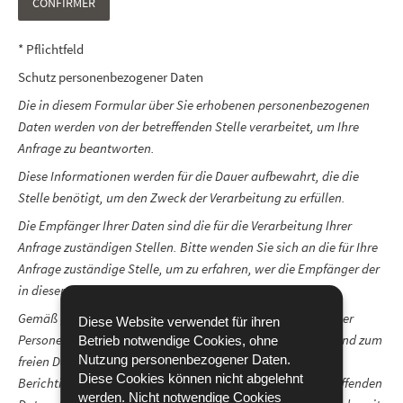
CONFIRMER
* Pflichtfeld
Schutz personenbezogener Daten
Die in diesem Formular über Sie erhobenen personenbezogenen
Daten werden von der betreffenden Stelle verarbeitet, um Ihre
Anfrage zu beantworten.
Diese Informationen werden für die Dauer aufbewahrt, die die
Stelle benötigt, um den Zweck der Verarbeitung zu erfüllen.
Die Empfänger Ihrer Daten sind die für die Verarbeitung Ihrer
Anfrage zuständigen Stellen. Bitte wenden Sie sich an die für Ihre
Anfrage zuständige Stelle, um zu erfahren, wer die Empfänger der
in diesem Formular übermittelten Daten sind.
Gemäß
der Verordnung (EU) 2016/679
zum Schutz natürlicher
Diese Website verwendet für ihren
Personen bei der Verarbeitung personenbezogener Daten und zum
Betrieb notwendige Cookies, ohne
Nutzung personenbezogener Daten.
freien Datenverkehr haben Sie ein Recht auf Auskunft,
Diese Cookies können nicht abgelehnt
Berichtigung oder ggf. Löschung in Bezug auf die Sie betreffenden
werden. Nicht notwendige Cookies