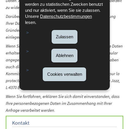
Daten. Außerdem haben Sie das Recht, Ihre Einwilligung jederzeit
werden zu statistischen Zwecken benutzt
zu widerrufen.
und nur aktiviert, wenn Sie sie zulassen.
Darüber hinaus und außer in Fällen, in denen die Verarbeitung
Unsere
Datenschutzbestimmungen
lesen.
Ihrer Daten obligatorisch ist, können Sie aus berechtigten
Gründen Widerspruch gegen die Verarbeitung Ihrer Daten
Zulassen
einlegen.
Wenn Sie diese Rechte ausüben und/oder Auskunft über Ihre Daten
erhalten möchten, wenden Sie sich bitte unter den im Formular
Ablehnen
angegebenen Kontaktdaten an die betreffende Stelle. Sie haben
auch die Möglichkeit, eine Beschwerde bei der Nationalen
Kommission für den Datenschutz (
Commission nationale pour la
Cookies verwalten
protection des données
- CNPD) mit Sitz in 15, boulevard du Jazz,
L-4370 Belvaux einzureichen.
Wenn Sie fortfahren, erklären Sie sich damit einverstanden, dass
Ihre personenbezogenen Daten im Zusammenhang mit Ihrer
Anfrage verarbeitet werden.
Kontakt