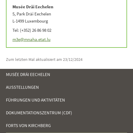
Musée Dräi Eechelen
5, Park Dräi Eechelen
L-1499 Luxembourg
Tel: (+352) 26 86 98 02
m3e@mnaha.etat.lu
Zum letzten Mal aktualisiert am
23/12/2024
MUSÉE DRÄI EECHELEN
AUSSTELLUNGEN
NAVIGATIONSMENÜ
FÜHRUNGEN UND AKTIVITÄTEN
DOKUMENTATIONSZENTRUM (CDF)
FORTS VON KIRCHBERG