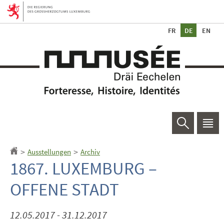
Zur
Zum
Navigation
Inhalt
Sp
we
Suchen
Haup
Men
Ausstellungen
Archiv
Startseite
>
>
1867. LUXEMBURG –
OFFENE STADT
12.05.2017 - 31.12.2017