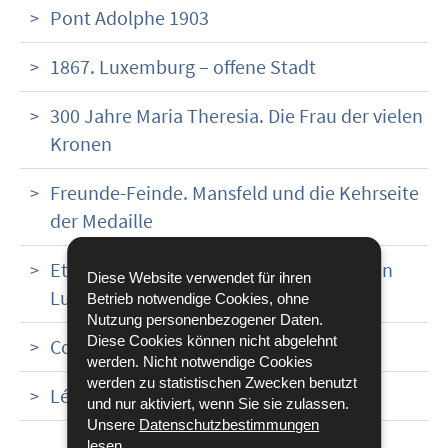
Pont Adolphe 1903
1867. Luxemburg – offene Stadt
300 Jahre Maria Theresia. Die Frau der vielen
Kronen
Freunde-Feinde. Mansfeld und die Kehrseite
der Medaille
Et wor emol e Kanonéier - Die Artillerie in
Diese Website verwendet für ihren
Luxemburg
Betrieb notwendige Cookies, ohne
Nutzung personenbezogener Daten.
Diese Cookies können nicht abgelehnt
Collect10ns 2012-2022
werden. Nicht notwendige Cookies
werden zu statistischen Zwecken benutzt
Légionnaires
und nur aktiviert, wenn Sie sie zulassen.
Unsere
Datenschutzbestimmungen
lesen.