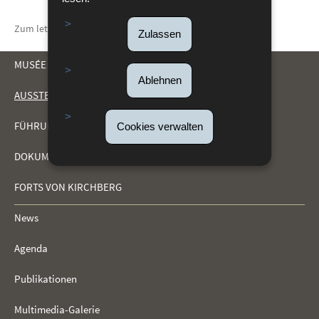
Zum letzten Mal aktualisiert am
28/02/2023
Zulassen
MUSÉE DRÄI EECHELEN
Ablehnen
AUSSTELLUNGEN
NAVIGATIONSMENÜ
FÜHRUNGEN UND AKTIVITÄTEN
Cookies verwalten
DOKUMENTATIONSZENTRUM (CDF)
FORTS VON KIRCHBERG
News
Agenda
Publikationen
Multimedia-Galerie