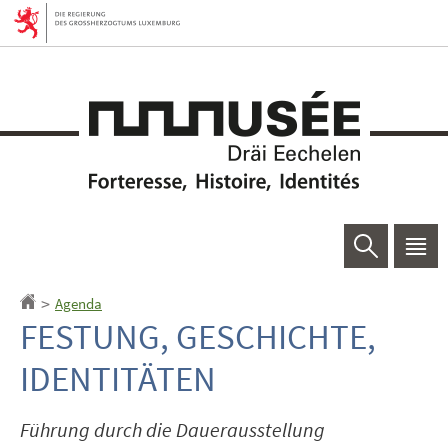
Zur
Zum
Navigation
Inhalt
Suchen
Haup
Men
Agenda
Startseite
>
FESTUNG, GESCHICHTE,
IDENTITÄTEN
Führung durch die Dauerausstellung