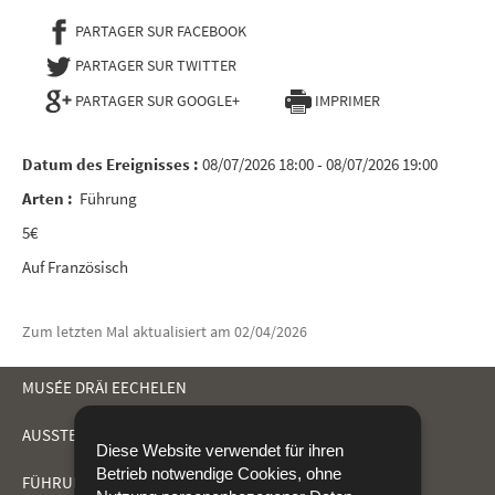
PARTAGER SUR FACEBOOK
- NOUVELLE FENÊTRE
PARTAGER SUR TWITTER
- NOUVELLE FENÊTRE
PARTAGER SUR GOOGLE+
IMPRIMER
Datum des Ereignisses :
08/07/2026 18:00 - 08/07/2026 19:00
Arten :
Führung
5€
Auf Französisch
Zum letzten Mal aktualisiert am
02/04/2026
MUSÉE DRÄI EECHELEN
AUSSTELLUNGEN
Diese Website verwendet für ihren
NAVIGATIONSMENÜ
Betrieb notwendige Cookies, ohne
FÜHRUNGEN UND AKTIVITÄTEN