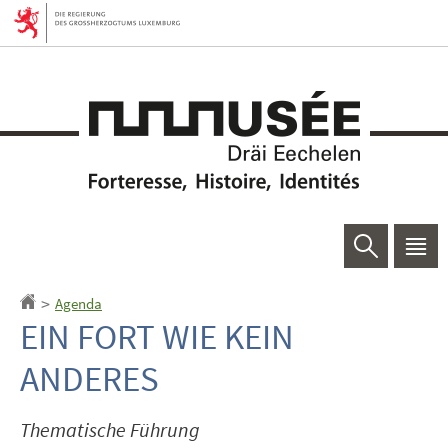
Zur
Zum
Navigation
Inhalt
Suchen
Haup
Men
Agenda
Startseite
>
EIN FORT WIE KEIN
ANDERES
Thematische Führung