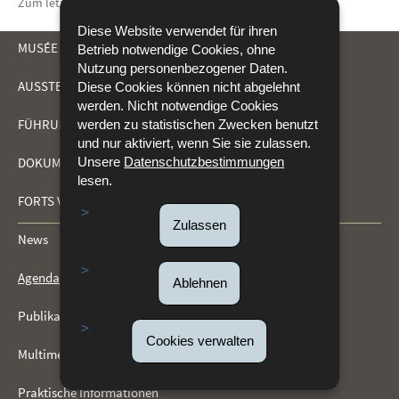
Zum letzten Mal aktualisiert am
02/04/2026
Diese Website verwendet für ihren
MUSÉE DRÄI EECHELEN
Betrieb notwendige Cookies, ohne
Nutzung personenbezogener Daten.
AUSSTELLUNGEN
Diese Cookies können nicht abgelehnt
NAVIGATIONSMENÜ
werden. Nicht notwendige Cookies
FÜHRUNGEN UND AKTIVITÄTEN
werden zu statistischen Zwecken benutzt
und nur aktiviert, wenn Sie sie zulassen.
DOKUMENTATIONSZENTRUM (CDF)
Unsere
Datenschutzbestimmungen
lesen.
FORTS VON KIRCHBERG
Zulassen
News
Agenda
Ablehnen
Publikationen
Cookies verwalten
Multimedia-Galerie
Praktische Informationen